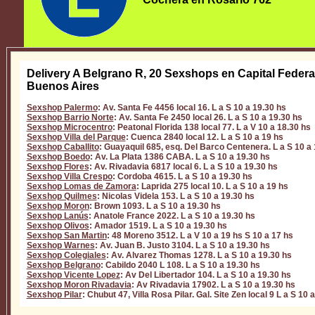
Delivery A Belgrano R, 20 Sexshops en Capital Federa
Buenos Aires
Sexshop Palermo
: Av. Santa Fe 4456 local 16. L a S 10 a 19.30 hs
Sexshop Barrio Norte
: Av. Santa Fe 2450 local 26. L a S 10 a 19.30 hs
Sexshop Microcentro
: Peatonal Florida 138 local 77. L a V 10 a 18.30 hs
Sexshop Villa del Parque
: Cuenca 2840 local 12. L a S 10 a 19 hs
Sexshop Caballito
: Guayaquil 685, esq. Del Barco Centenera. L a S 10 a 
Sexshop Boedo
: Av. La Plata 1386 CABA. L a S 10 a 19.30 hs
Sexshop Flores
: Av. Rivadavia 6817 local 6. L a S 10 a 19.30 hs
Sexshop Villa Crespo
: Cordoba 4615. L a S 10 a 19.30 hs
Sexshop Lomas de Zamora
: Laprida 275 local 10. L a S 10 a 19 hs
Sexshop Quilmes
: Nicolas Videla 153. L a S 10 a 19.30 hs
Sexshop Moron
: Brown 1093. L a S 10 a 19.30 hs
Sexshop Lanús
: Anatole France 2022. L a S 10 a 19.30 hs
Sexshop Olivos
: Amador 1519. L a S 10 a 19.30 hs
Sexshop San Martin
: 48 Moreno 3512. L a V 10 a 19 hs S 10 a 17 hs
Sexshop Warnes
: Av. Juan B. Justo 3104. L a S 10 a 19.30 hs
Sexshop Colegiales
: Av. Alvarez Thomas 1278. L a S 10 a 19.30 hs
Sexshop Belgrano
: Cabildo 2040 L 108. L a S 10 a 19.30 hs
Sexshop Vicente Lopez
: Av Del Libertador 104. L a S 10 a 19.30 hs
Sexshop Moron Rivadavia
: Av Rivadavia 17902. L a S 10 a 19.30 hs
Sexshop Pilar
: Chubut 47, Villa Rosa Pilar. Gal. Site Zen local 9 L a S 10 