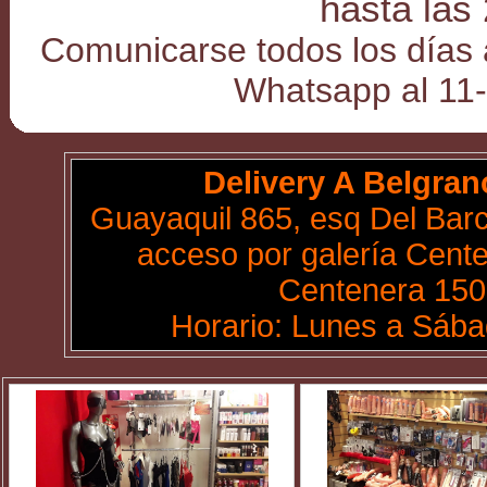
hasta las
Comunicarse todos los días 
Whatsapp al 11
Delivery A Belgran
Guayaquil 865, esq Del Bar
acceso por galería Cent
Centenera 150,
Horario: Lunes a Sába