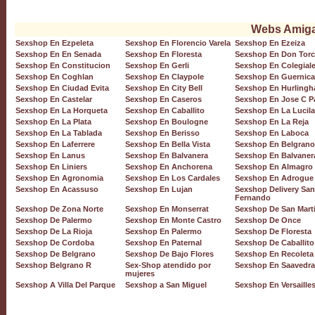
Webs Amig
Sexshop En Ezpeleta
Sexshop En Florencio Varela
Sexshop En Ezeiza
Sexshop En En Senada
Sexshop En Floresta
Sexshop En Don Torc
Sexshop En Constitucion
Sexshop En Gerli
Sexshop En Colegial
Sexshop En Coghlan
Sexshop En Claypole
Sexshop En Guernica
Sexshop En Ciudad Evita
Sexshop En City Bell
Sexshop En Hurlingh
Sexshop En Castelar
Sexshop En Caseros
Sexshop En Jose C P
Sexshop En La Horqueta
Sexshop En Caballito
Sexshop En La Lucila
Sexshop En La Plata
Sexshop En Boulogne
Sexshop En La Reja
Sexshop En La Tablada
Sexshop En Berisso
Sexshop En Laboca
Sexshop En Laferrere
Sexshop En Bella Vista
Sexshop En Belgrano
Sexshop En Lanus
Sexshop En Balvanera
Sexshop En Balvaner
Sexshop En Liniers
Sexshop En Anchorena
Sexshop En Almagro
Sexshop En Agronomia
Sexshop En Los Cardales
Sexshop En Adrogue
Sexshop En Acassuso
Sexshop En Lujan
Sexshop Delivery San
Fernando
Sexshop De Zona Norte
Sexshop En Monserrat
Sexshop De San Mart
Sexshop De Palermo
Sexshop En Monte Castro
Sexshop De Once
Sexshop De La Rioja
Sexshop En Palermo
Sexshop De Floresta
Sexshop De Cordoba
Sexshop En Paternal
Sexshop De Caballito
Sexshop De Belgrano
Sexshop De Bajo Flores
Sexshop En Recoleta
Sexshop Belgrano R
Sex-Shop atendido por
Sexshop En Saavedra
mujeres
Sexshop A Villa Del Parque
Sexshop a San Miguel
Sexshop En Versaille